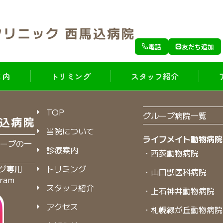
電話
友だち追加
 内
トリミング
スタッフ紹介
TOP
グループ病院一覧
当院について
ライフメイト動物病院
ープの一
診療案内
・西荻動物病院
トリミング
グ専用
・山口獣医科病院
gram
スタッフ紹介
・上石神井動物病院
アクセス
・札幌緑が丘動物病院