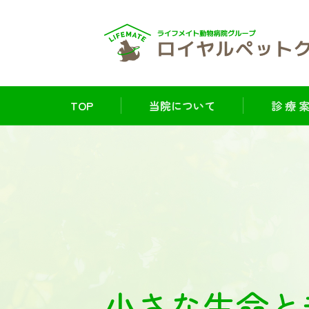
TOP
当院について
診 療 案
小さな生命と