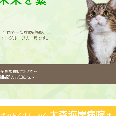
、全国で一次診療8施設、二
メイトグループの一員です。
病予防接種について～
療時間のお知らせ～
大森海岸病院
ペットクリニック
は