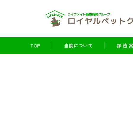
TOP
当院について
診 療 案